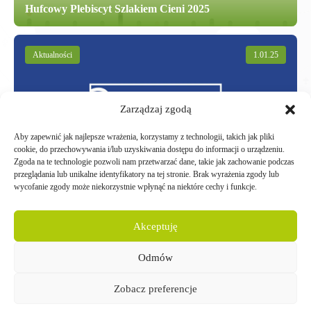
Hufcowy Plebiscyt Szlakiem Cieni 2025
Aktualności
1.01.25
Zarządzaj zgodą
Aby zapewnić jak najlepsze wrażenia, korzystamy z technologii, takich jak pliki
cookie, do przechowywania i/lub uzyskiwania dostępu do informacji o urządzeniu.
Remont węzła sanitarnego zakończony
Zgoda na te technologie pozwoli nam przetwarzać dane, takie jak zachowanie podczas
przeglądania lub unikalne identyfikatory na tej stronie. Brak wyrażenia zgody lub
wycofanie zgody może niekorzystnie wpłynąć na niektóre cechy i funkcje.
Akceptuję
Odmów
CZY WIESZ, ŻE...
Zobacz preferencje
Corocznie w obozach harcerskich bierze udział ponad 85 000 osób.