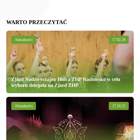
WARTO PRZECZYTAĆ
Aktualności
17.02.26
Zjazd Nadzwyczajny Hufca ZHP Radomsko w celu
wyboru delegata na Zjazd ZHP
Aktualności
17.10.25